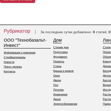
Рубрикатор
За последние сутки добавлено:
0
статей,
0
ООО "Технобазальт-
Дом
Ла
Инвест"
Строим дом
Стили
Подготовка
Проек
Информация о компании
Фундамент
Объек
Стройматериалы
Проекты
Благо
Новости
Стены
Дорож
Пресс-релизы
Крыша и кровля
Бесед
Контакты
Окна
Детск
Двери
Бассе
Пол
Водо
Потолок
Инстр
Инженерия
Расте
Декор
Расте
Энергосбережение
Парки