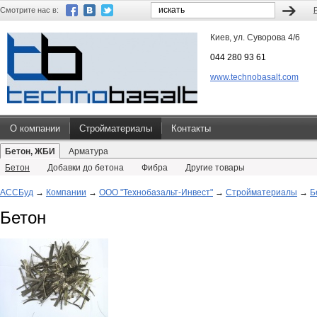
Смотрите нас в:
Киев, ул. Суворова 4/6
044 280 93 61
www.technobasalt.com
О компании
Стройматериалы
Контакты
Бетон, ЖБИ
Арматура
Бетон
Добавки до бетона
Фибра
Другие товары
АССБуд
→
Компании
→
ООО "Технобазальт-Инвест"
→
Стройматериалы
→
Б
Бетон